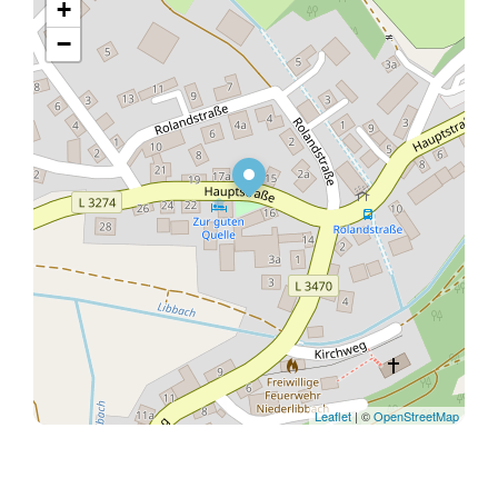
+
−
Leaflet
| ©
OpenStreetMap