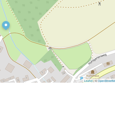
Leaflet
| ©
OpenStreetM