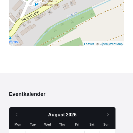
Leaflet
| ©
OpenStreetMap
Eventkalender
Vorheriger
Nächsten
August
2026
Monat
Monat
Mon
Tue
Wed
Thu
Fri
Sat
Sun
Überspringe