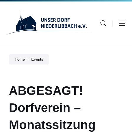
Skip
Skip
Skip
to
to
to
content
main
footer
navigation
Home
Events
ABGESAGT!
Dorfverein –
Monatssitzung