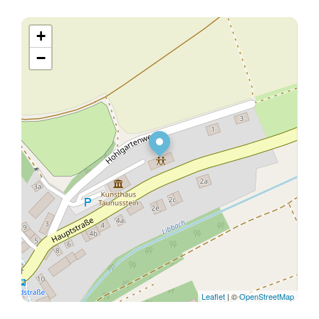
+
−
Leaflet
| ©
OpenStreetMap