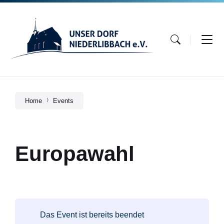
Skip
Skip
Skip
to
to
to
content
main
footer
navigation
Home
Events
Europawahl
Das Event ist bereits beendet