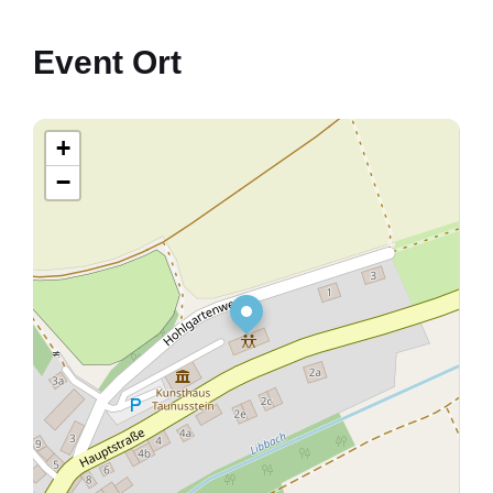
Event Ort
+
−