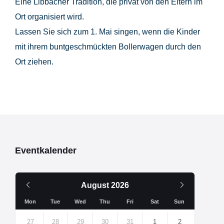
Eine Libbacher Tradition, die privat von den Eltern im
Ort organisiert wird.
Lassen Sie sich zum 1. Mai singen, wenn die Kinder
mit ihrem buntgeschmückten Bollerwagen durch den
Ort ziehen.
Eventkalender
Vorheriger
Nächsten
August
2026
Monat
Monat
Mon
Tue
Wed
Thu
Fri
Sat
Sun
Überspringe
Kalendertage
27
28
29
30
31
1
2