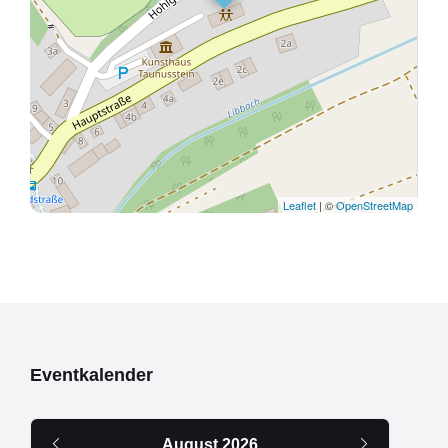
Leaflet
| ©
OpenStreetMap
Eventkalender
Vorheriger
Nächsten
August
2026