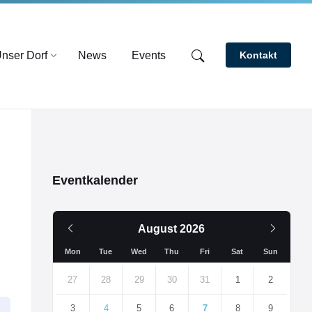
nser Dorf
News
Events
Kontakt
Eventkalender
Vorheriger
Nächs
August
2026
Monat
Monat
Mon
Tue
Wed
Thu
Fri
Sat
Sun
Überspringe
Kalendertage
27
28
29
30
31
1
2
3
4
5
6
7
8
9