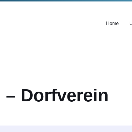
Home
U
 – Dorfverein