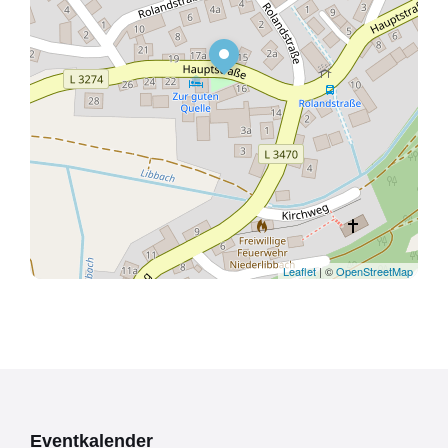
Leaflet
| ©
OpenStreetMap
Eventkalender